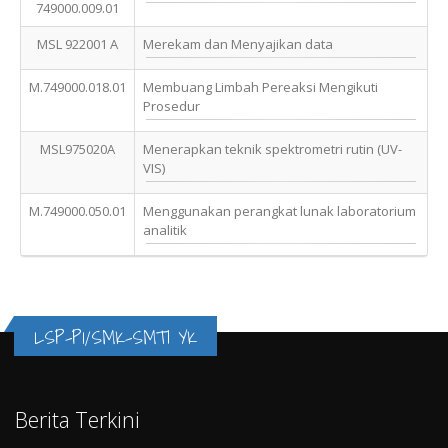
749000.009.01
MSL 922001 A
Merekam dan Menyajikan data
M.749000.018.01
Membuang Limbah Pereaksi Mengikuti
Prosedur
MSL975020A
Menerapkan teknik spektrometri rutin (UV-
VIS)
M.749000.050.01
Menggunakan perangkat lunak laboratorium
analitik
LSP-P1/SMK-SMTI YK
Berita Terkini